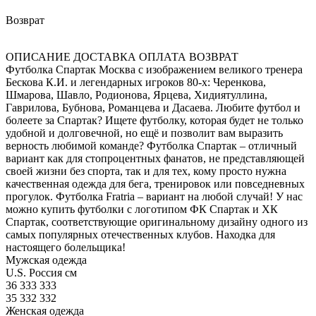
Возврат
ОПИСАНИЕ
ДОСТАВКА
ОПЛАТА
ВОЗВРАТ
Футболка Спартак Москва с изображением великого тренера
Бескова К.И. и легендарных игроков 80-х: Черенкова,
Шмарова, Шавло, Родионова, Ярцева, Хидиятуллина,
Гаврилова, Бубнова, Романцева и Дасаева. Любите футбол и
болеете за Спартак? Ищете футболку, которая будет не только
удобной и долговечной, но ещё и позволит вам выразить
верность любимой команде? Футболка Спартак – отличный
вариант как для стопроцентных фанатов, не представляющей
своей жизни без спорта, так и для тех, кому просто нужна
качественная одежда для бега, тренировок или повседневных
прогулок. Футболка Fratria – вариант на любой случай! У нас
можно купить футболки с логотипом ФК Спартак и ХК
Спартак, соответствующие оригинальному дизайну одного из
самых популярных отечественных клубов. Находка для
настоящего болельщика!
Мужская одежда
U.S.
Россия
см
36
333
333
35
332
332
Женская одежда