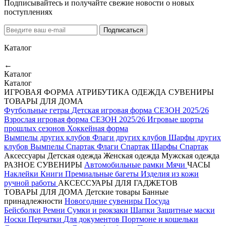
Подписывайтесь и получайте свежие новости о новых
поступлениях
Подписаться
Каталог
←
Каталог
Каталог
ИГРОВАЯ ФОРМА
АТРИБУТИКА
ОДЕЖДА
СУВЕНИРЫ
ТОВАРЫ ДЛЯ ДОМА
Футбольные гетры
Детская игровая форма СЕЗОН 2025/26
Взрослая игровая форма СЕЗОН 2025/26
Игровые шорты
прошлых сезонов
Хоккейная форма
Вымпелы других клубов
Флаги других клубов
Шарфы других
клубов
Вымпелы Спартак
Флаги Спартак
Шарфы Спартак
Аксессуары
Детская одежда
Женская одежда
Мужская одежда
РАЗНОЕ
СУВЕНИРЫ
Автомобильные рамки
Мячи
ЧАСЫ
Наклейки
Книги
Премиальные багеты
Изделия из кожи
ручной работы
АКСЕССУАРЫ ДЛЯ ГАДЖЕТОВ
ТОВАРЫ ДЛЯ ДОМА
Детские товары
Банные
принадлежности
Новогодние сувениры
Посуда
Бейсболки
Ремни
Сумки и рюкзаки
Шапки
Защитные маски
Носки
Перчатки
Для документов
Портмоне и кошельки