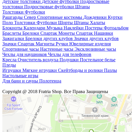
Детские толстовки
Детские футболки
Подростковые
толстовки
Подростковые футболки
Штаны
Толстовки
Футболки
Рашгарды
Север
Спортивные костюмы
Дождевики
Куртки
Поло
Толстовки
Футболки
Шорты
Штаны
Халаты
Блокноты
Календари
Музыка
Наклейки
Постеры
Фотоальбом
Браслеты
Брелоки Спартак
Монеты Спартак
Нашивки
Зажигалки
Брелоки других клубов
Значки других клубов
Значки Спартак
Магниты
Ручки
Ювелирные изделия
Спортивные часы
Настенные часы
Эксклюзивные часы
Чехлы для наушников
Чехлы для телефонов
Кресла
Очиститель воздуха
Подушки
Постельное белье
Пледы
Игрушки
Мягкие игрушки
Скейтборды и ролики
Пазлы
Настольные игры
Для бани и сауны
Полотенца
Copyright @ 2018 Fratria Shop. Все Права Защищены