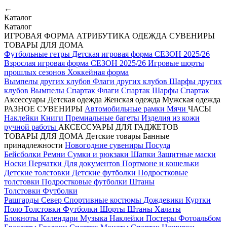
←
Каталог
Каталог
ИГРОВАЯ ФОРМА
АТРИБУТИКА
ОДЕЖДА
СУВЕНИРЫ
ТОВАРЫ ДЛЯ ДОМА
Футбольные гетры
Детская игровая форма СЕЗОН 2025/26
Взрослая игровая форма СЕЗОН 2025/26
Игровые шорты
прошлых сезонов
Хоккейная форма
Вымпелы других клубов
Флаги других клубов
Шарфы других
клубов
Вымпелы Спартак
Флаги Спартак
Шарфы Спартак
Аксессуары
Детская одежда
Женская одежда
Мужская одежда
РАЗНОЕ
СУВЕНИРЫ
Автомобильные рамки
Мячи
ЧАСЫ
Наклейки
Книги
Премиальные багеты
Изделия из кожи
ручной работы
АКСЕССУАРЫ ДЛЯ ГАДЖЕТОВ
ТОВАРЫ ДЛЯ ДОМА
Детские товары
Банные
принадлежности
Новогодние сувениры
Посуда
Бейсболки
Ремни
Сумки и рюкзаки
Шапки
Защитные маски
Носки
Перчатки
Для документов
Портмоне и кошельки
Детские толстовки
Детские футболки
Подростковые
толстовки
Подростковые футболки
Штаны
Толстовки
Футболки
Рашгарды
Север
Спортивные костюмы
Дождевики
Куртки
Поло
Толстовки
Футболки
Шорты
Штаны
Халаты
Блокноты
Календари
Музыка
Наклейки
Постеры
Фотоальбом