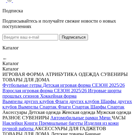
Подписка
Подписывайтесь и получайте свежие новости о новых
поступлениях
Подписаться
Каталог
←
Каталог
Каталог
ИГРОВАЯ ФОРМА
АТРИБУТИКА
ОДЕЖДА
СУВЕНИРЫ
ТОВАРЫ ДЛЯ ДОМА
Футбольные гетры
Детская игровая форма СЕЗОН 2025/26
Взрослая игровая форма СЕЗОН 2025/26
Игровые шорты
прошлых сезонов
Хоккейная форма
Вымпелы других клубов
Флаги других клубов
Шарфы других
клубов
Вымпелы Спартак
Флаги Спартак
Шарфы Спартак
Аксессуары
Детская одежда
Женская одежда
Мужская одежда
РАЗНОЕ
СУВЕНИРЫ
Автомобильные рамки
Мячи
ЧАСЫ
Наклейки
Книги
Премиальные багеты
Изделия из кожи
ручной работы
АКСЕССУАРЫ ДЛЯ ГАДЖЕТОВ
ТОВАРЫ ДЛЯ ДОМА
Детские товары
Банные