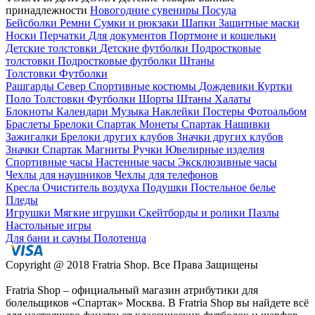
принадлежности
Новогодние сувениры
Посуда
Бейсболки
Ремни
Сумки и рюкзаки
Шапки
Защитные маски
Носки
Перчатки
Для документов
Портмоне и кошельки
Детские толстовки
Детские футболки
Подростковые
толстовки
Подростковые футболки
Штаны
Толстовки
Футболки
Рашгарды
Север
Спортивные костюмы
Дождевики
Куртки
Поло
Толстовки
Футболки
Шорты
Штаны
Халаты
Блокноты
Календари
Музыка
Наклейки
Постеры
Фотоальбом
Браслеты
Брелоки Спартак
Монеты Спартак
Нашивки
Зажигалки
Брелоки других клубов
Значки других клубов
Значки Спартак
Магниты
Ручки
Ювелирные изделия
Спортивные часы
Настенные часы
Эксклюзивные часы
Чехлы для наушников
Чехлы для телефонов
Кресла
Очиститель воздуха
Подушки
Постельное белье
Пледы
Игрушки
Мягкие игрушки
Скейтборды и ролики
Пазлы
Настольные игры
Для бани и сауны
Полотенца
Copyright @ 2018 Fratria Shop. Все Права Защищены
Fratria Shop – официальный магазин атрибутики для
болельщиков «Спартак» Москва. В Fratria Shop вы найдете всё