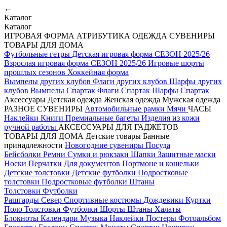
←
Каталог
Каталог
ИГРОВАЯ ФОРМА
АТРИБУТИКА
ОДЕЖДА
СУВЕНИРЫ
ТОВАРЫ ДЛЯ ДОМА
Футбольные гетры
Детская игровая форма СЕЗОН 2025/26
Взрослая игровая форма СЕЗОН 2025/26
Игровые шорты
прошлых сезонов
Хоккейная форма
Вымпелы других клубов
Флаги других клубов
Шарфы других
клубов
Вымпелы Спартак
Флаги Спартак
Шарфы Спартак
Аксессуары
Детская одежда
Женская одежда
Мужская одежда
РАЗНОЕ
СУВЕНИРЫ
Автомобильные рамки
Мячи
ЧАСЫ
Наклейки
Книги
Премиальные багеты
Изделия из кожи
ручной работы
АКСЕССУАРЫ ДЛЯ ГАДЖЕТОВ
ТОВАРЫ ДЛЯ ДОМА
Детские товары
Банные
принадлежности
Новогодние сувениры
Посуда
Бейсболки
Ремни
Сумки и рюкзаки
Шапки
Защитные маски
Носки
Перчатки
Для документов
Портмоне и кошельки
Детские толстовки
Детские футболки
Подростковые
толстовки
Подростковые футболки
Штаны
Толстовки
Футболки
Рашгарды
Север
Спортивные костюмы
Дождевики
Куртки
Поло
Толстовки
Футболки
Шорты
Штаны
Халаты
Блокноты
Календари
Музыка
Наклейки
Постеры
Фотоальбом