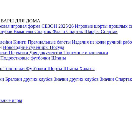
ОВАРЫ ДЛЯ ДОМА
ослая игровая форма СЕЗОН 2025/26
Игровые шорты прошлых с
клубов
Вымпелы Спартак
Флаги Спартак
Шарфы Спартак
лейки
Книги
Премиальные багеты
Изделия из кожи ручной раб
ти
Новогодние сувениры
Посуда
оски
Перчатки
Для документов
Портмоне и кошельки
и
Подростковые футболки
Штаны
ло
Толстовки
Футболки
Шорты
Штаны
Халаты
лки
Брелоки других клубов
Значки других клубов
Значки Спарта
льные игры