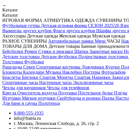
←
Каталог
Каталог
ИГРОВАЯ ФОРМА
АТРИБУТИКА
ОДЕЖДА
СУВЕНИРЫ
Т
Футбольные гетры
Детская игровая форма СЕЗОН 2025/26
Взр
Вымпелы других клубов
Флаги других клубов
Шарфы других 
Аксессуары
Детская одежда
Женская одежда
Мужская одежда
РАЗНОЕ
СУВЕНИРЫ
Автомобильные рамки
Мячи
ЧАСЫ
Нак
ТОВАРЫ ДЛЯ ДОМА
Детские товары
Банные принадлежнос
Бейсболки
Ремни
Сумки и рюкзаки
Шапки
Защитные маски
Н
Детские толстовки
Детские футболки
Подростковые толстовк
Толстовки
Футболки
Рашгарды
Север
Спортивные костюмы
Дождевики
Куртки
По
Блокноты
Календари
Музыка
Наклейки
Постеры
Фотоальбом
Браслеты
Брелоки Спартак
Монеты Спартак
Нашивки
Зажига
Спортивные часы
Настенные часы
Эксклюзивные часы
Чехлы для наушников
Чехлы для телефонов
Кресла
Очиститель воздуха
Подушки
Постельное белье
Пледы
Игрушки
Мягкие игрушки
Скейтборды и ролики
Пазлы
Насто
Для бани и сауны
Полотенца
8-800-555-1935
info@fratria.ru
г. Москва, Ленинская Слобода, д. 26, стр. 2
с 10:00-22:00 ежедневно