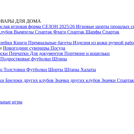
ОВАРЫ ДЛЯ ДОМА
ослая игровая форма СЕЗОН 2025/26
Игровые шорты прошлых с
клубов
Вымпелы Спартак
Флаги Спартак
Шарфы Спартак
лейки
Книги
Премиальные багеты
Изделия из кожи ручной раб
ти
Новогодние сувениры
Посуда
оски
Перчатки
Для документов
Портмоне и кошельки
и
Подростковые футболки
Штаны
ло
Толстовки
Футболки
Шорты
Штаны
Халаты
лки
Брелоки других клубов
Значки других клубов
Значки Спарта
льные игры