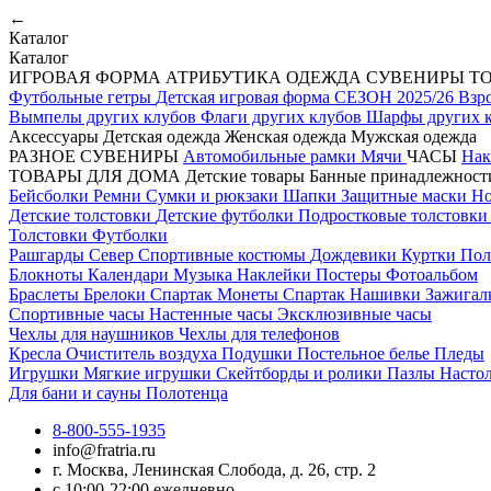
←
Каталог
Каталог
ИГРОВАЯ ФОРМА
АТРИБУТИКА
ОДЕЖДА
СУВЕНИРЫ
Т
Футбольные гетры
Детская игровая форма СЕЗОН 2025/26
Взр
Вымпелы других клубов
Флаги других клубов
Шарфы других 
Аксессуары
Детская одежда
Женская одежда
Мужская одежда
РАЗНОЕ
СУВЕНИРЫ
Автомобильные рамки
Мячи
ЧАСЫ
Нак
ТОВАРЫ ДЛЯ ДОМА
Детские товары
Банные принадлежнос
Бейсболки
Ремни
Сумки и рюкзаки
Шапки
Защитные маски
Н
Детские толстовки
Детские футболки
Подростковые толстовк
Толстовки
Футболки
Рашгарды
Север
Спортивные костюмы
Дождевики
Куртки
По
Блокноты
Календари
Музыка
Наклейки
Постеры
Фотоальбом
Браслеты
Брелоки Спартак
Монеты Спартак
Нашивки
Зажига
Спортивные часы
Настенные часы
Эксклюзивные часы
Чехлы для наушников
Чехлы для телефонов
Кресла
Очиститель воздуха
Подушки
Постельное белье
Пледы
Игрушки
Мягкие игрушки
Скейтборды и ролики
Пазлы
Насто
Для бани и сауны
Полотенца
8-800-555-1935
info@fratria.ru
г. Москва, Ленинская Слобода, д. 26, стр. 2
с 10:00-22:00 ежедневно