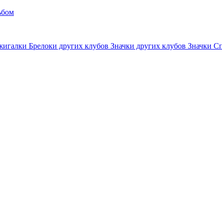
ьбом
жигалки
Брелоки других клубов
Значки других клубов
Значки С