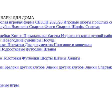
ОВАРЫ ДЛЯ ДОМА
ослая игровая форма СЕЗОН 2025/26
Игровые шорты прошлых с
клубов
Вымпелы Спартак
Флаги Спартак
Шарфы Спартак
лейки
Книги
Премиальные багеты
Изделия из кожи ручной раб
ти
Новогодние сувениры
Посуда
оски
Перчатки
Для документов
Портмоне и кошельки
и
Подростковые футболки
Штаны
ло
Толстовки
Футболки
Шорты
Штаны
Халаты
лки
Брелоки других клубов
Значки других клубов
Значки Спарта
льные игры