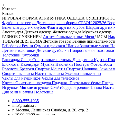
←
Каталог
Каталог
ИГРОВАЯ ФОРМА
АТРИБУТИКА
ОДЕЖДА
СУВЕНИРЫ
Т
Футбольные гетры
Детская игровая форма СЕЗОН 2025/26
Взр
Вымпелы других клубов
Флаги других клубов
Шарфы других 
Аксессуары
Детская одежда
Женская одежда
Мужская одежда
РАЗНОЕ
СУВЕНИРЫ
Автомобильные рамки
Мячи
ЧАСЫ
Нак
ТОВАРЫ ДЛЯ ДОМА
Детские товары
Банные принадлежнос
Бейсболки
Ремни
Сумки и рюкзаки
Шапки
Защитные маски
Н
Детские толстовки
Детские футболки
Подростковые толстовк
Толстовки
Футболки
Рашгарды
Север
Спортивные костюмы
Дождевики
Куртки
По
Блокноты
Календари
Музыка
Наклейки
Постеры
Фотоальбом
Браслеты
Брелоки Спартак
Монеты Спартак
Нашивки
Зажига
Спортивные часы
Настенные часы
Эксклюзивные часы
Чехлы для наушников
Чехлы для телефонов
Кресла
Очиститель воздуха
Подушки
Постельное белье
Пледы
Игрушки
Мягкие игрушки
Скейтборды и ролики
Пазлы
Насто
Для бани и сауны
Полотенца
8-800-555-1935
info@fratria.ru
г. Москва, Ленинская Слобода, д. 26, стр. 2
с 10:00-22:00 ежедневно