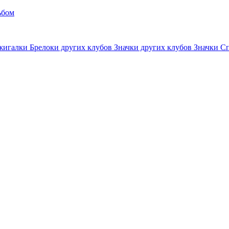
ьбом
жигалки
Брелоки других клубов
Значки других клубов
Значки С