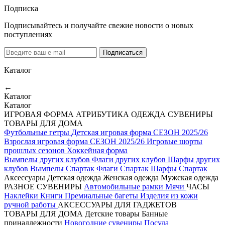
Подписка
Подписывайтесь и получайте свежие новости о новых
поступлениях
Подписаться
Каталог
←
Каталог
Каталог
ИГРОВАЯ ФОРМА
АТРИБУТИКА
ОДЕЖДА
СУВЕНИРЫ
ТОВАРЫ ДЛЯ ДОМА
Футбольные гетры
Детская игровая форма СЕЗОН 2025/26
Взрослая игровая форма СЕЗОН 2025/26
Игровые шорты
прошлых сезонов
Хоккейная форма
Вымпелы других клубов
Флаги других клубов
Шарфы других
клубов
Вымпелы Спартак
Флаги Спартак
Шарфы Спартак
Аксессуары
Детская одежда
Женская одежда
Мужская одежда
РАЗНОЕ
СУВЕНИРЫ
Автомобильные рамки
Мячи
ЧАСЫ
Наклейки
Книги
Премиальные багеты
Изделия из кожи
ручной работы
АКСЕССУАРЫ ДЛЯ ГАДЖЕТОВ
ТОВАРЫ ДЛЯ ДОМА
Детские товары
Банные
принадлежности
Новогодние сувениры
Посуда