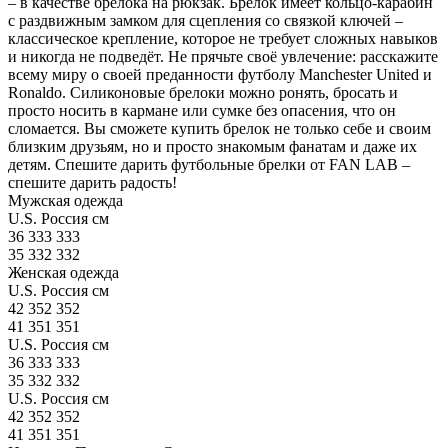
– в качестве брелока на рюкзак. Брелок имеет кольцо-карабин
с раздвижным замком для сцепления со связкой ключей –
классическое крепление, которое не требует сложных навыков
и никогда не подведёт. Не прячьте своё увлечение: расскажите
всему миру о своей преданности футболу Manchester United и
Ronaldo. Силиконовые брелоки можно ронять, бросать и
просто носить в кармане или сумке без опасения, что он
сломается. Вы сможете купить брелок не только себе и своим
близким друзьям, но и просто знакомым фанатам и даже их
детям. Спешите дарить футбольные брелки от FAN LAB –
спешите дарить радость!
Мужская одежда
U.S.
Россия
см
36
333
333
35
332
332
Женская одежда
U.S.
Россия
см
42
352
352
41
351
351
U.S.
Россия
см
36
333
333
35
332
332
U.S.
Россия
см
42
352
352
41
351
351