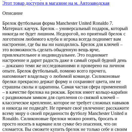
Этот товар доступен в магазине на м. Автозаводская
Описание
Брелок футбольная форма Manchester United Ronaldo 7.
Материал: каучук. Брелок – универсальный подарок, который
никогда не будет лишним. Недорогой, но приятный брелок с
логотипом любимого клуба и игрока всегда поднимет вам
настроение, где бы вы ни находились. Брелок для ключей –
это возможность сделать обыденную вещь ярче,
привлекательнее и индивидуальнее. Это поднимает
настроение и дарит радость даже в самый серый будний день
– доказано теми же исследованиями и проверено на личном
опыте. Брелок футбольный, помимо всего прочего,
напоминает владельцу о любимой команде. Силиконовые
брелки прекрасно держат форму и сохраняют цвета, им не
страшны сколы и царапины. Самая частая сфера применений
– в качестве брелока на рюкзак. Брелок имеет кольцо-карабин
с раздвижным замком для сцепления со связкой ключей –
классическое крепление, которое не требует сложных навыков
и никогда не подведёт. Не прячьте своё увлечение: расскажите
всему миру о своей преданности футболу Manchester United и
Ronaldo. Силиконовые брелоки можно ронять, бросать и
просто носить в кармане или сумке без опасения, что он
сломается. Вы сможете купить брелок не только себе и своим