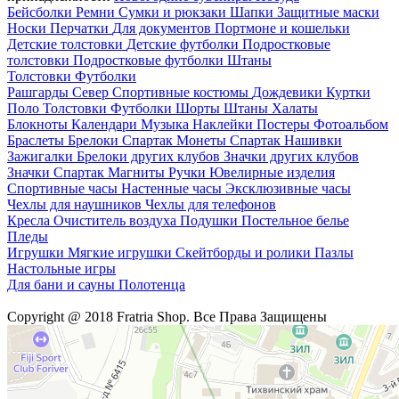
Бейсболки
Ремни
Сумки и рюкзаки
Шапки
Защитные маски
Носки
Перчатки
Для документов
Портмоне и кошельки
Детские толстовки
Детские футболки
Подростковые
толстовки
Подростковые футболки
Штаны
Толстовки
Футболки
Рашгарды
Север
Спортивные костюмы
Дождевики
Куртки
Поло
Толстовки
Футболки
Шорты
Штаны
Халаты
Блокноты
Календари
Музыка
Наклейки
Постеры
Фотоальбом
Браслеты
Брелоки Спартак
Монеты Спартак
Нашивки
Зажигалки
Брелоки других клубов
Значки других клубов
Значки Спартак
Магниты
Ручки
Ювелирные изделия
Спортивные часы
Настенные часы
Эксклюзивные часы
Чехлы для наушников
Чехлы для телефонов
Кресла
Очиститель воздуха
Подушки
Постельное белье
Пледы
Игрушки
Мягкие игрушки
Скейтборды и ролики
Пазлы
Настольные игры
Для бани и сауны
Полотенца
Copyright @ 2018 Fratria Shop. Все Права Защищены