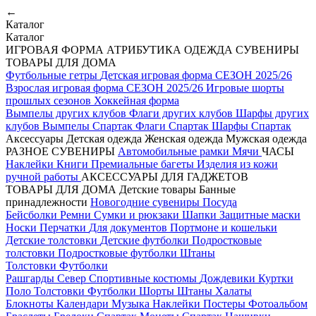
←
Каталог
Каталог
ИГРОВАЯ ФОРМА
АТРИБУТИКА
ОДЕЖДА
СУВЕНИРЫ
ТОВАРЫ ДЛЯ ДОМА
Футбольные гетры
Детская игровая форма СЕЗОН 2025/26
Взрослая игровая форма СЕЗОН 2025/26
Игровые шорты
прошлых сезонов
Хоккейная форма
Вымпелы других клубов
Флаги других клубов
Шарфы других
клубов
Вымпелы Спартак
Флаги Спартак
Шарфы Спартак
Аксессуары
Детская одежда
Женская одежда
Мужская одежда
РАЗНОЕ
СУВЕНИРЫ
Автомобильные рамки
Мячи
ЧАСЫ
Наклейки
Книги
Премиальные багеты
Изделия из кожи
ручной работы
АКСЕССУАРЫ ДЛЯ ГАДЖЕТОВ
ТОВАРЫ ДЛЯ ДОМА
Детские товары
Банные
принадлежности
Новогодние сувениры
Посуда
Бейсболки
Ремни
Сумки и рюкзаки
Шапки
Защитные маски
Носки
Перчатки
Для документов
Портмоне и кошельки
Детские толстовки
Детские футболки
Подростковые
толстовки
Подростковые футболки
Штаны
Толстовки
Футболки
Рашгарды
Север
Спортивные костюмы
Дождевики
Куртки
Поло
Толстовки
Футболки
Шорты
Штаны
Халаты
Блокноты
Календари
Музыка
Наклейки
Постеры
Фотоальбом