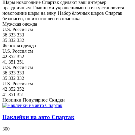
Шары новогодние Спартак сделают ваш интерьер
праздничным. Главными украшениями на елку становятся
новогодние шары на елку. Набор ёлочных шаров Спартак
безопасен, он изготовлен из пластика.
Мужская одежда
U.S.
Россия
см
36
333
333
35
332
332
Женская одежда
U.S.
Россия
см
42
352
352
41
351
351
U.S.
Россия
см
36
333
333
35
332
332
U.S.
Россия
см
42
352
352
41
351
351
Новинки
Популярное
Скидки
Наклейки на авто Спартак
300