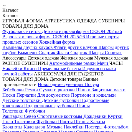
←
Каталог
Каталог
ИГРОВАЯ ФОРМА
АТРИБУТИКА
ОДЕЖДА
СУВЕНИРЫ
ТОВАРЫ ДЛЯ ДОМА
Футбольные гетры
Детская игровая форма СЕЗОН 2025/26
Взрослая игровая форма СЕЗОН 2025/26
Игровые шорты
прошлых сезонов
Хоккейная форма
Вымпелы других клубов
Флаги других клубов
Шарфы других
клубов
Вымпелы Спартак
Флаги Спартак
Шарфы Спартак
Аксессуары
Детская одежда
Женская одежда
Мужская одежда
РАЗНОЕ
СУВЕНИРЫ
Автомобильные рамки
Мячи
ЧАСЫ
Наклейки
Книги
Премиальные багеты
Изделия из кожи
ручной работы
АКСЕССУАРЫ ДЛЯ ГАДЖЕТОВ
ТОВАРЫ ДЛЯ ДОМА
Детские товары
Банные
принадлежности
Новогодние сувениры
Посуда
Бейсболки
Ремни
Сумки и рюкзаки
Шапки
Защитные маски
Носки
Перчатки
Для документов
Портмоне и кошельки
Детские толстовки
Детские футболки
Подростковые
толстовки
Подростковые футболки
Штаны
Толстовки
Футболки
Рашгарды
Север
Спортивные костюмы
Дождевики
Куртки
Поло
Толстовки
Футболки
Шорты
Штаны
Халаты
Блокноты
Календари
Музыка
Наклейки
Постеры
Фотоальбом