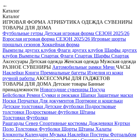
←
Каталог
Каталог
ИГРОВАЯ ФОРМА
АТРИБУТИКА
ОДЕЖДА
СУВЕНИРЫ
ТОВАРЫ ДЛЯ ДОМА
Футбольные гетры
Детская игровая форма СЕЗОН 2025/26
Взрослая игровая форма СЕЗОН 2025/26
Игровые шорты
прошлых сезонов
Хоккейная форма
Вымпелы других клубов
Флаги других клубов
Шарфы других
клубов
Вымпелы Спартак
Флаги Спартак
Шарфы Спартак
Аксессуары
Детская одежда
Женская одежда
Мужская одежда
РАЗНОЕ
СУВЕНИРЫ
Автомобильные рамки
Мячи
ЧАСЫ
Наклейки
Книги
Премиальные багеты
Изделия из кожи
ручной работы
АКСЕССУАРЫ ДЛЯ ГАДЖЕТОВ
ТОВАРЫ ДЛЯ ДОМА
Детские товары
Банные
принадлежности
Новогодние сувениры
Посуда
Бейсболки
Ремни
Сумки и рюкзаки
Шапки
Защитные маски
Носки
Перчатки
Для документов
Портмоне и кошельки
Детские толстовки
Детские футболки
Подростковые
толстовки
Подростковые футболки
Штаны
Толстовки
Футболки
Рашгарды
Север
Спортивные костюмы
Дождевики
Куртки
Поло
Толстовки
Футболки
Шорты
Штаны
Халаты
Блокноты
Календари
Музыка
Наклейки
Постеры
Фотоальбом